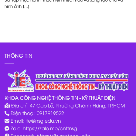
hình ảnh [...]
THÔNG TIN
KHOA CÔNG NGHỆ THÔNG TIN - KỸ THUẬT ĐIỆN
Địa chỉ: 47 Cao Lỗ, Phường Chánh Hưng, TP.HCM
Điện thoại: 0917919522
Email:
ite@nsg.edu.vn
Zalo: https://zalo.me/cnttnsg
Facebook: https://fb.me/canvaite