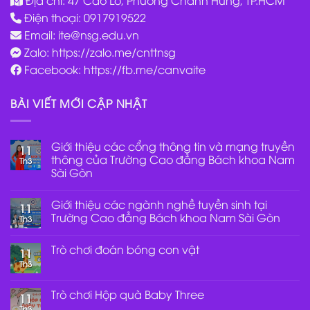
Địa chỉ: 47 Cao Lỗ, Phường Chánh Hưng, TP.HCM
Điện thoại: 0917919522
Email:
ite@nsg.edu.vn
Zalo: https://zalo.me/cnttnsg
Facebook: https://fb.me/canvaite
BÀI VIẾT MỚI CẬP NHẬT
Giới thiệu các cổng thông tin và mạng truyền
11
thông của Trường Cao đẳng Bách khoa Nam
Th3
Sài Gòn
Không
có
Giới thiệu các ngành nghề tuyền sinh tại
bình
11
luận
Trường Cao đẳng Bách khoa Nam Sài Gòn
Th3
ở
Giới
Không
thiệu
có
Trò chơi đoán bóng con vật
các
bình
11
cổng
luận
Th3
Không
thông
ở
có
tin
Giới
bình
và
thiệu
luận
Trò chơi Hộp quà Baby Three
mạng
các
11
ở
truyền
ngành
Th3
Trò
Không