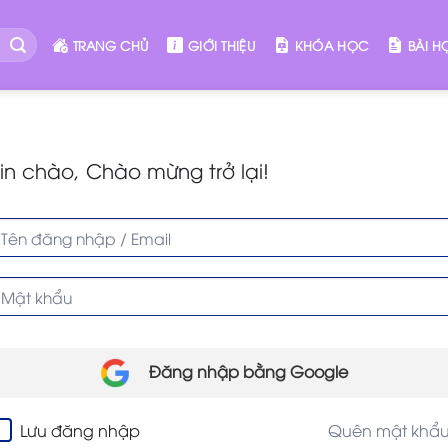
TRANG CHỦ
GIỚI THIỆU
KHÓA HỌC
BÀI H
in chào, Chào mừng trở lại!
Đăng nhập bằng Google
Lưu đăng nhập
Quên mật khẩ