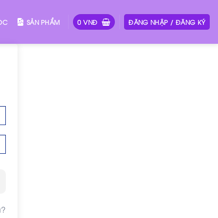
ỌC
SẢN PHẨM
0
VNĐ
ĐĂNG NHẬP / ĐĂNG KÝ
u?