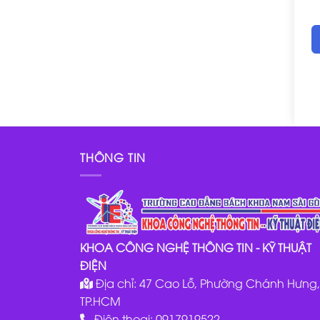
THÔNG TIN
KHOA CÔNG NGHỆ THÔNG TIN - KỸ THUẬT
ĐIỆN
Địa chỉ: 47 Cao Lỗ, Phường Chánh Hưng,
TP.HCM
Điện thoại: 0917919522