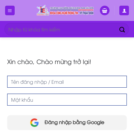
Bỏ
qua
nội
dung
Tìm
kiếm:
Xin chào, Chào mừng trở lại!
Đăng nhập bằng Google