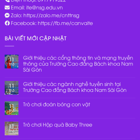
Email:
ite@nsg.edu.vn
Zalo: https://zalo.me/cnttnsg
Facebook: https://fb.me/canvaite
BÀI VIẾT MỚI CẬP NHẬT
Giới thiệu các cổng thông tin và mạng truyền
11
thông của Trường Cao đẳng Bách khoa Nam
Th3
Sài Gòn
Không
có
Giới thiệu các ngành nghề tuyền sinh tại
bình
11
luận
Trường Cao đẳng Bách khoa Nam Sài Gòn
Th3
ở
Giới
Không
thiệu
có
Trò chơi đoán bóng con vật
các
bình
11
cổng
luận
Th3
Không
thông
ở
có
tin
Giới
bình
và
thiệu
luận
Trò chơi Hộp quà Baby Three
mạng
các
11
ở
truyền
ngành
Th3
Trò
Không
thông
nghề
chơi
có
của
tuyền
đoán
bình