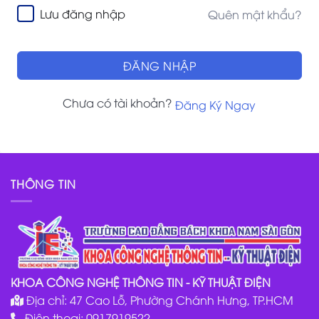
Lưu đăng nhập
Quên mật khẩu?
ĐĂNG NHẬP
Chưa có tài khoản?
Đăng Ký Ngay
THÔNG TIN
KHOA CÔNG NGHỆ THÔNG TIN - KỸ THUẬT ĐIỆN
Địa chỉ: 47 Cao Lỗ, Phường Chánh Hưng, TP.HCM
Điện thoại: 0917919522