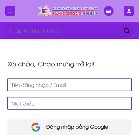
Bỏ
qua
nội
dung
Tìm
kiếm:
Xin chào, Chào mừng trở lại!
Đăng nhập bằng Google