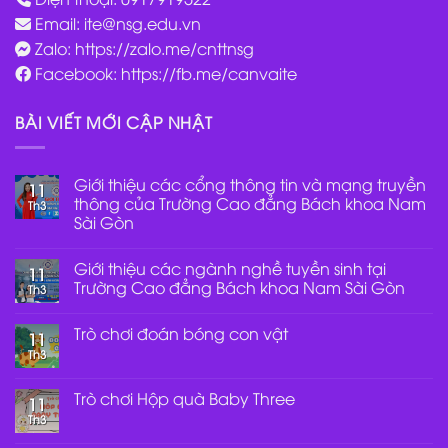
Email:
ite@nsg.edu.vn
Zalo: https://zalo.me/cnttnsg
Facebook: https://fb.me/canvaite
BÀI VIẾT MỚI CẬP NHẬT
Giới thiệu các cổng thông tin và mạng truyền
11
thông của Trường Cao đẳng Bách khoa Nam
Th3
Sài Gòn
Không
có
Giới thiệu các ngành nghề tuyền sinh tại
bình
11
luận
Trường Cao đẳng Bách khoa Nam Sài Gòn
Th3
ở
Giới
Không
thiệu
có
Trò chơi đoán bóng con vật
các
bình
11
cổng
luận
Th3
Không
thông
ở
có
tin
Giới
bình
và
thiệu
luận
Trò chơi Hộp quà Baby Three
mạng
các
11
ở
truyền
ngành
Th3
Trò
Không
thông
nghề
chơi
có
của
tuyền
đoán
bình