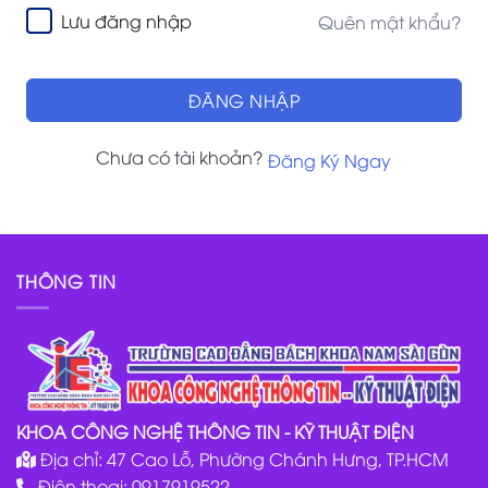
Lưu đăng nhập
Quên mật khẩu?
ĐĂNG NHẬP
Chưa có tài khoản?
Đăng Ký Ngay
THÔNG TIN
KHOA CÔNG NGHỆ THÔNG TIN - KỸ THUẬT ĐIỆN
Địa chỉ: 47 Cao Lỗ, Phường Chánh Hưng, TP.HCM
Điện thoại: 0917919522