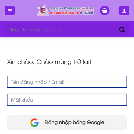
Bỏ
qua
nội
dung
Tìm
kiếm:
Xin chào, Chào mừng trở lại!
Đăng nhập bằng Google