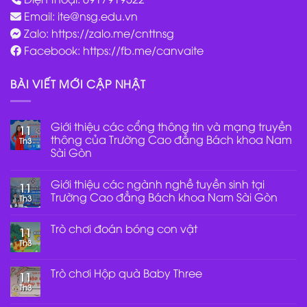
Email:
ite@nsg.edu.vn
Zalo: https://zalo.me/cnttnsg
Facebook: https://fb.me/canvaite
BÀI VIẾT MỚI CẬP NHẬT
Giới thiệu các cổng thông tin và mạng truyền
11
thông của Trường Cao đẳng Bách khoa Nam
Th3
Sài Gòn
Không
có
Giới thiệu các ngành nghề tuyền sinh tại
bình
11
luận
Trường Cao đẳng Bách khoa Nam Sài Gòn
Th3
ở
Giới
Không
thiệu
có
Trò chơi đoán bóng con vật
các
bình
11
cổng
luận
Th3
Không
thông
ở
có
tin
Giới
bình
và
thiệu
luận
Trò chơi Hộp quà Baby Three
mạng
các
11
ở
truyền
ngành
Th3
Trò
Không
thông
nghề
chơi
có
của
tuyền
đoán
bình