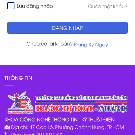
Lưu đăng nhập
Quên mật khẩu?
ĐĂNG NHẬP
Chưa có tài khoản?
Đăng Ký Ngay
THÔNG TIN
KHOA CÔNG NGHỆ THÔNG TIN - KỸ THUẬT ĐIỆN
Địa chỉ: 47 Cao Lỗ, Phường Chánh Hưng, TP.HCM
Điện thoại: 0917919522