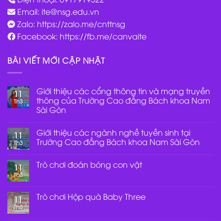
Email:
ite@nsg.edu.vn
Zalo: https://zalo.me/cnttnsg
Facebook: https://fb.me/canvaite
BÀI VIẾT MỚI CẬP NHẬT
Giới thiệu các cổng thông tin và mạng truyền
11
thông của Trường Cao đẳng Bách khoa Nam
Th3
Sài Gòn
Không
có
Giới thiệu các ngành nghề tuyền sinh tại
bình
11
luận
Trường Cao đẳng Bách khoa Nam Sài Gòn
Th3
ở
Giới
Không
thiệu
có
Trò chơi đoán bóng con vật
các
bình
11
cổng
luận
Th3
Không
thông
ở
có
tin
Giới
bình
và
thiệu
luận
Trò chơi Hộp quà Baby Three
mạng
các
11
ở
truyền
ngành
Th3
Trò
Không
thông
nghề
chơi
có
của
tuyền
đoán
bình