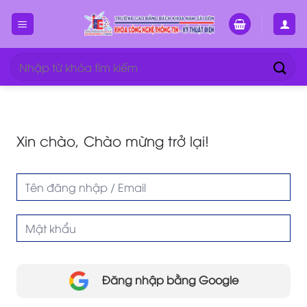
Bỏ
qua
nội
dung
Tìm
kiếm:
Xin chào, Chào mừng trở lại!
Đăng nhập bằng Google