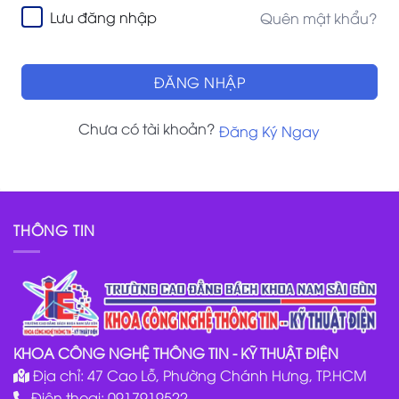
Lưu đăng nhập
Quên mật khẩu?
ĐĂNG NHẬP
Chưa có tài khoản?
Đăng Ký Ngay
THÔNG TIN
KHOA CÔNG NGHỆ THÔNG TIN - KỸ THUẬT ĐIỆN
Địa chỉ: 47 Cao Lỗ, Phường Chánh Hưng, TP.HCM
Điện thoại: 0917919522