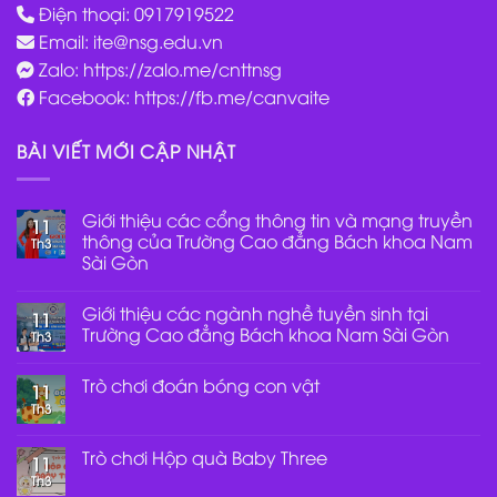
Điện thoại: 0917919522
Email:
ite@nsg.edu.vn
Zalo: https://zalo.me/cnttnsg
Facebook: https://fb.me/canvaite
BÀI VIẾT MỚI CẬP NHẬT
Giới thiệu các cổng thông tin và mạng truyền
11
thông của Trường Cao đẳng Bách khoa Nam
Th3
Sài Gòn
Không
có
Giới thiệu các ngành nghề tuyền sinh tại
bình
11
luận
Trường Cao đẳng Bách khoa Nam Sài Gòn
Th3
ở
Giới
Không
thiệu
có
Trò chơi đoán bóng con vật
các
bình
11
cổng
luận
Th3
Không
thông
ở
có
tin
Giới
bình
và
thiệu
luận
Trò chơi Hộp quà Baby Three
mạng
các
11
ở
truyền
ngành
Th3
Trò
Không
thông
nghề
chơi
có