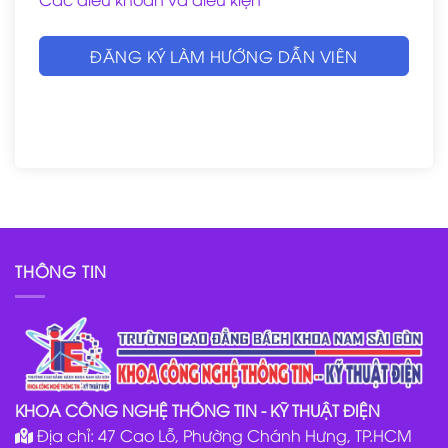
ĐĂNG KÝ LÀM HƯỚNG DẪN VIÊN
THÔNG TIN
KHOA CÔNG NGHỆ THÔNG TIN - KỸ THUẬT ĐIỆN
Địa chỉ: 47 Cao Lỗ, Phường Chánh Hưng, TP.HCM