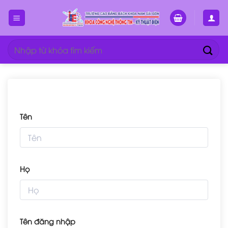
Bỏ
qua
nội
dung
Tìm
kiếm:
Tên
Họ
Tên đăng nhập