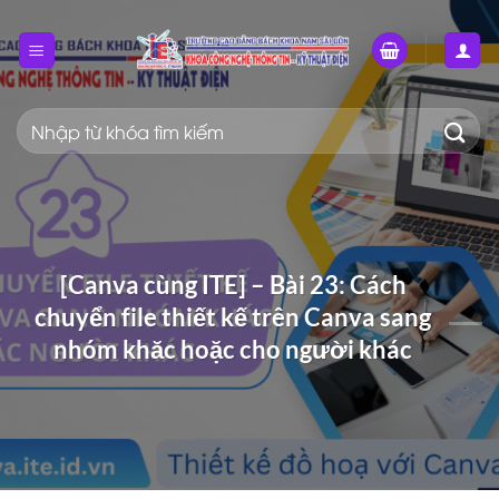
Bỏ
qua
nội
dung
Tìm
kiếm:
[Canva cùng ITE] – Bài 23: Cách
chuyển file thiết kế trên Canva sang
nhóm khăc hoặc cho người khác