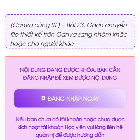
[Canva cùng ITE] – Bài 23: Cách chuyển
file thiết kế trên Canva sang nhóm khăc
hoặc cho người khác
NỘI DUNG ĐANG ĐƯỢC KHÓA, BẠN CẦN
ĐĂNG NHẬP ĐỂ XEM ĐƯỢC NỘI DUNG
ĐĂNG NHẬP NGAY
Nếu bạn chưa có tài khoản hoặc chưa được
kích hoạt tài khoản Học viên vui lòng liên hệ
quản trị để được hướng dẫn