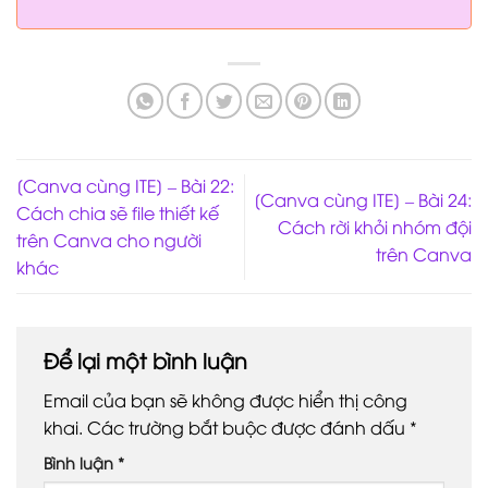
[Canva cùng ITE] – Bài 22:
[Canva cùng ITE] – Bài 24:
Cách chia sẽ file thiết kế
Cách rời khỏi nhóm đội
trên Canva cho người
trên Canva
khác
Để lại một bình luận
Email của bạn sẽ không được hiển thị công
khai.
Các trường bắt buộc được đánh dấu
*
Bình luận
*