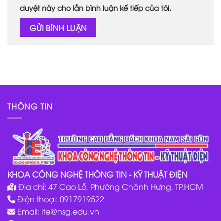
duyệt này cho lần bình luận kế tiếp của tôi.
THÔNG TIN
KHOA CÔNG NGHỆ THÔNG TIN - KỸ THUẬT ĐIỆN
Địa chỉ: 47 Cao Lỗ, Phường Chánh Hưng, TP.HCM
Điện thoại: 0917919522
Email:
ite@nsg.edu.vn