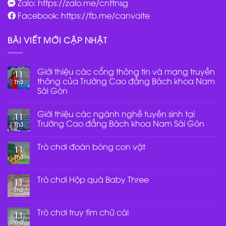
Zalo: https://zalo.me/cnttnsg
Facebook: https://fb.me/canvaite
BÀI VIẾT MỚI CẬP NHẬT
Giới thiệu các cổng thông tin và mạng truyền
11
thông của Trường Cao đẳng Bách khoa Nam
Th3
Sài Gòn
Không
có
Giới thiệu các ngành nghề tuyền sinh tại
bình
11
luận
Trường Cao đẳng Bách khoa Nam Sài Gòn
Th3
ở
Giới
Không
thiệu
có
Trò chơi đoán bóng con vật
các
bình
11
cổng
luận
Th3
Không
thông
ở
có
tin
Giới
bình
và
thiệu
luận
Trò chơi Hộp quà Baby Three
mạng
các
11
ở
truyền
ngành
Th3
Trò
Không
thông
nghề
chơi
có
của
tuyền
đoán
bình
Trường
sinh
bóng
luận
Trò chơi truy tìm chữ cái
Cao
tại
11
con
ở
đẳng
Trường
Th3
vật
Trò
Không
Bách
Cao