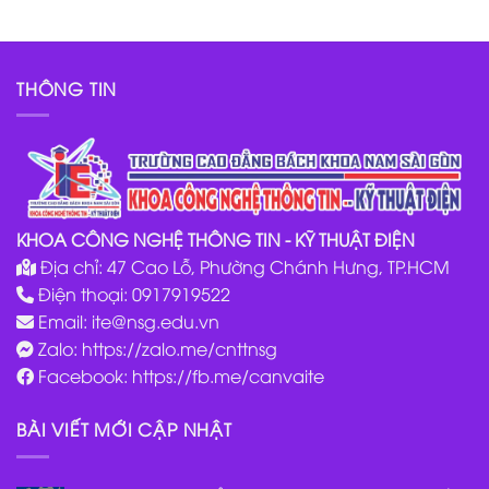
THÔNG TIN
KHOA CÔNG NGHỆ THÔNG TIN - KỸ THUẬT ĐIỆN
Địa chỉ: 47 Cao Lỗ, Phường Chánh Hưng, TP.HCM
Điện thoại: 0917919522
Email:
ite@nsg.edu.vn
Zalo: https://zalo.me/cnttnsg
Facebook: https://fb.me/canvaite
BÀI VIẾT MỚI CẬP NHẬT