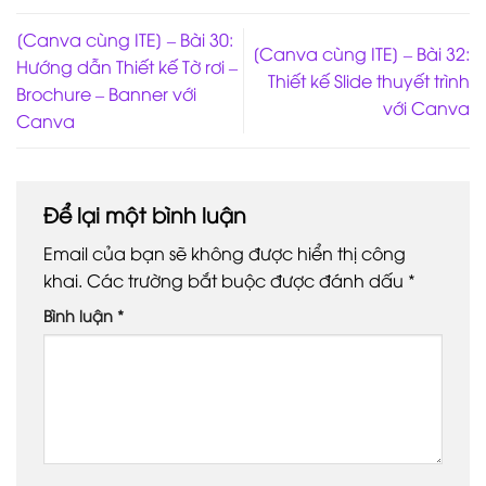
[Canva cùng ITE] – Bài 30:
[Canva cùng ITE] – Bài 32:
Hướng dẫn Thiết kế Tờ rơi –
Thiết kế Slide thuyết trình
Brochure – Banner với
với Canva
Canva
Để lại một bình luận
Email của bạn sẽ không được hiển thị công
khai.
Các trường bắt buộc được đánh dấu
*
Bình luận
*